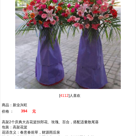
[
4112
]人喜欢
商品：新业兴旺
394
价格 ：
元
高架2个庆典大吉花篮扶郎花、玫瑰、百合，搭配适量散尾葵
包装：高架花篮
花语含义：春意春前草，财源雨后泉