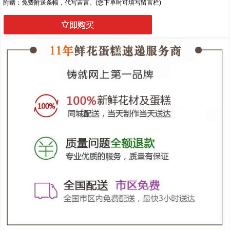
附赠：免费附送条幅，代写吉言。(您下单时可填写留言栏)