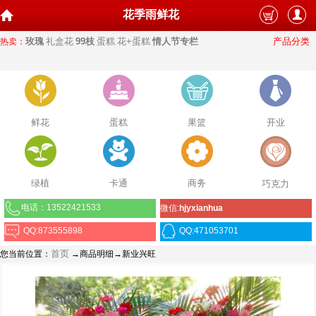
花季雨鲜花
玫瑰
礼盒花
99枝
蛋糕
花+蛋糕
情人节专栏
产品分类
热卖：
鲜花
蛋糕
果篮
开业
绿植
卡通
商务
巧克力
电话：13522421533
微信:
hjyxianhua
QQ:873555898
QQ:471053701
首页
您当前位置：
→商品明细→新业兴旺