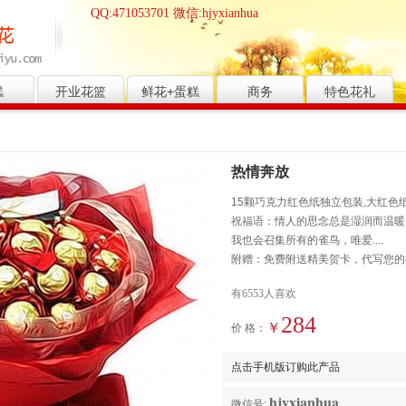
QQ:471053701 微信:hjyxianhua
糕
开业花篮
鲜花+蛋糕
商务
特色花礼
热情奔放
15颗巧克力红色纸独立包装,大红
祝福语：情人的思念总是湿润而温暖
我也会召集所有的雀鸟，唯爱....
附赠：免费附送精美贺卡，代写您的
有6553人喜欢
284
￥
价 格：
点击手机版订购此产品
hjyxianhua
微信号: