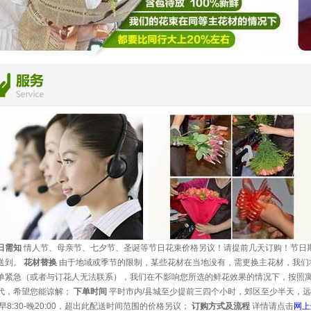
日需知
情人节、母亲节、七夕节、圣诞等节日花束价格另议！请提前几天订购！节日
送到。
花材替换
由于地域或季节的限制，某些花材在当地没有，需更换主花材，我们
单紧急（或者与订花人无法联系），我们在不影响您所选的鲜花效果的情况下，按照
代，希望您能谅解；
下单时间
平时市内/县城至少提前三四个小时，郊区至少半天，远
早8:30-晚20:00，超出此配送时间范围的价格另议；
订购方式及流程
详情请点击
网上