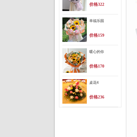
价格322
幸福乐园
价格159
暖心的你
价格170
桌花4
价格236