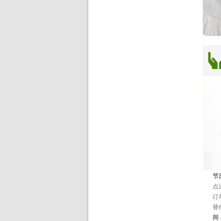
节
点
订
替
间