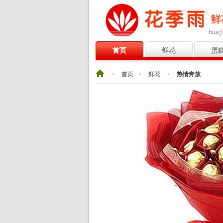
首页
鲜花
蛋
>
首页
>
鲜花
>
热情奔放