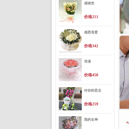
感谢您
价格211
感恩母爱
价格342
浪漫
价格450
对你的思念
价格259
我的女神