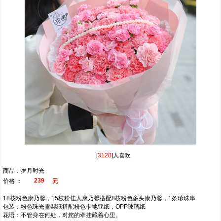
[
3120
]人喜欢
商品：岁月时光
239
价格 ：
元
18枝粉色康乃馨，15枝粉佳人康乃馨搭配8枝粉色多头康乃馨，1条珍珠串
包装：粉色珠光雪梨纸搭配粉色卡地亚纸，OPP玻璃纸
花语：不管身在何处，对您的牵挂藏着心里。