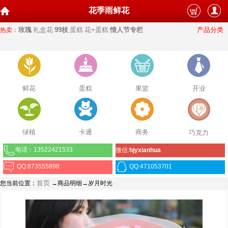
花季雨鲜花
玫瑰
礼盒花
99枝
蛋糕
花+蛋糕
情人节专栏
产品分类
热卖：
鲜花
蛋糕
果篮
开业
绿植
卡通
商务
巧克力
电话：13522421533
微信:
hjyxianhua
QQ:873555898
QQ:471053701
首页
您当前位置：
→商品明细→岁月时光