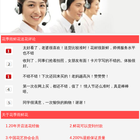
花季雨鲜花送花评论
太好看了，老婆很喜欢！送货比较准时！花材很新鲜，师傅服务水平
也不错
收到了，同事们抢着拍照，女朋友有面！卡片字写的不错的。体验很
好。
不错不错！下次还回来买的！老妈越高兴！赞赞赞！
第一次在网上买，都还不错，值了！ 情人节还么准时，真是棒棒
嗒。
同学很满意，一次愉快的购物！谢谢！
关于花季雨鲜花
1.20年开店送花经验
2.鲜花可以货到付款
3.中国花艺协会会员
4.200%退赔保证质量