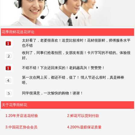
花季雨鲜花送花评论
太好看了，老婆很喜欢！送货比较准时！花材很新鲜，师傅服务水平
也不错
收到了，同事们抢着拍照，女朋友有面！卡片字写的不错的。体验很
好。
不错不错！下次还回来买的！老妈越高兴！赞赞赞！
第一次在网上买，都还不错，值了！ 情人节还么准时，真是棒棒
嗒。
同学很满意，一次愉快的购物！谢谢！
关于花季雨鲜花
1.20年开店送花经验
2.鲜花可以货到付款
3.中国花艺协会会员
4.200%退赔保证质量