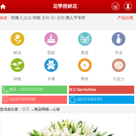
花季雨鲜花
玫瑰
礼盒花
99枝
蛋糕
花+蛋糕
情人节专栏
产品分类
热卖：
鲜花
蛋糕
果篮
开业
绿植
卡通
商务
巧克力
电话：13522421533
微信:
hjyxianhua
QQ:873555898
QQ:471053701
首页
您当前位置：
→商品明细→心动