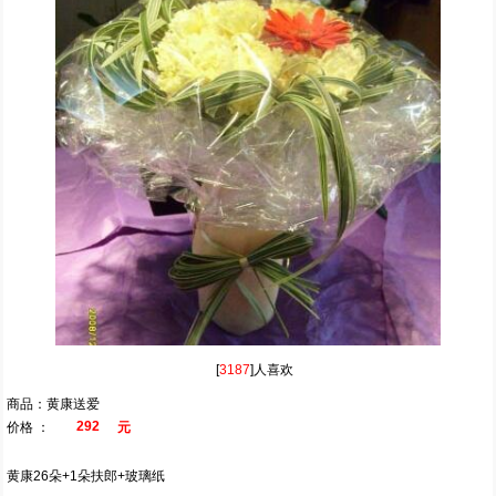
[
3187
]人喜欢
商品：黄康送爱
292
价格 ：
元
黄康26朵+1朵扶郎+玻璃纸