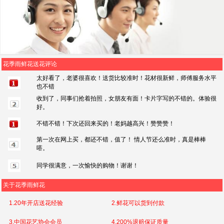
花季雨鲜花送花评论
太好看了，老婆很喜欢！送货比较准时！花材很新鲜，师傅服务水平
也不错
收到了，同事们抢着拍照，女朋友有面！卡片字写的不错的。体验很
好。
不错不错！下次还回来买的！老妈越高兴！赞赞赞！
第一次在网上买，都还不错，值了！ 情人节还么准时，真是棒棒
嗒。
同学很满意，一次愉快的购物！谢谢！
关于花季雨鲜花
1.20年开店送花经验
2.鲜花可以货到付款
3.中国花艺协会会员
4.200%退赔保证质量