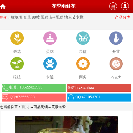
花季雨鲜花
玫瑰
礼盒花
99枝
蛋糕
花+蛋糕
情人节专栏
产品分类
热卖：
鲜花
蛋糕
果篮
开业
绿植
卡通
商务
巧克力
电话：13522421533
微信:
hjyxianhua
QQ:873555898
QQ:471053701
首页
您当前位置：
→商品明细→黄康送爱