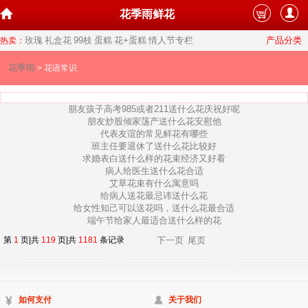
花季雨鲜花
玫瑰
礼盒花
99枝
蛋糕
花+蛋糕
情人节专栏
产品分类
热卖：
花季雨
> 花语常识
朋友孩子高考985或者211送什么花庆祝好呢
朋友炒股倾家荡产送什么花安慰他
代表友谊的常见鲜花有哪些
班主任要退休了送什么花比较好
求婚表白送什么样的花束经济又好看
病人给医生送什么花合适
艾草花束有什么寓意吗
给病人送花最忌讳送什么花
给女性知己可以送花吗，送什么花最合适
端午节给家人最适合送什么样的花
第
1
页|共
119
页|共
1181
条记录
下一页
尾页
如何支付
关于我们