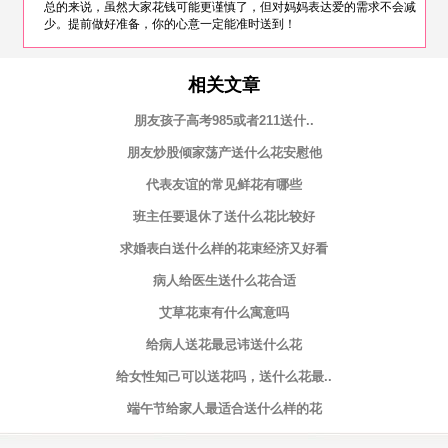
总的来说，虽然大家花钱可能更谨慎了，但对妈妈表达爱的需求不会减
少。提前做好准备，你的心意一定能准时送到！
相关文章
朋友孩子高考985或者211送什..
朋友炒股倾家荡产送什么花安慰他
代表友谊的常见鲜花有哪些
班主任要退休了送什么花比较好
求婚表白送什么样的花束经济又好看
病人给医生送什么花合适
艾草花束有什么寓意吗
给病人送花最忌讳送什么花
给女性知己可以送花吗，送什么花最..
端午节给家人最适合送什么样的花