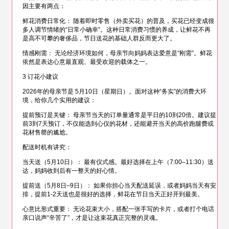
因主要有两点：
鲜花消费日常化： 随着即时零售（外卖买花）的普及，买花已经变成很
多人调节情绪的“日常小确幸”。这种日常消费习惯的养成，让鲜花不再
是高不可攀的奢侈品，节日送花的基础人群反而更大了。
情感刚需： 无论经济环境如何，母亲节向妈妈表达爱意是“刚需”。鲜花
依然是表达心意最直观、最受欢迎的载体之一。
3 订花小建议
2026年的母亲节是 5月10日（星期日）。面对这种“务实”的消费大环
境，给你几个实用的建议：
提前预订是关键： 母亲节当天的订单量通常是平日的10到20倍。建议提
前3到7天预订，不仅能选到心仪的花材，还能避开当天的高价跑腿费或
花材售罄的尴尬。
配送时机有讲究：
当天送（5月10日）： 最有仪式感。最好选择在上午（7:00–11:30）送
达，妈妈收到后有一整天的好心情。
提前送（5月8日–9日）： 如果你担心当天配送延误，或者妈妈当天有安
排，提前1-2天送也是很好的选择，鲜花在节日当天正好开到最美。
心意比形式重要： 无论花束大小，搭配一张手写的卡片，或者打个电话
亲口说声“辛苦了”，才是让这束花真正完整的灵魂。