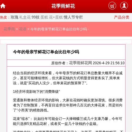
花季雨鲜花
玫瑰
礼盒花
99枝
蛋糕
花+蛋糕
情人节专栏
产品分类
热卖：
花季雨
花语
>
> 今年的母亲节鲜花订单会比往年少吗 -
今年的母亲节鲜花订单会比往年少吗
花季雨鲜花网
原创作者：
2026-4-29 21:56:10
结合当前的经济环境来看，今年母亲节的鲜花订单总数量大概率不会减
少，甚至可能继续增长，但大家花钱的方式明显变得更务实了,简单来
说，就是“买花的人没少，但单束花的预算降了”。
1经济环境影响下的“消费降级”
受通胀和整体经济环境的影响，大家在花钱时确实更加谨慎。很多消费
者为了控制预算，不再盲目追求往年那种几百元的大捧花束，而是转向
了“小而美”的精致路线。
花束“缩水”： 比如往年可能会订一大捧蝴蝶兰或几十支康乃馨，今年可
能只选择5支精品花材，或者买一盆几十块钱的小盆栽。