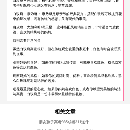
白玫瑰 + 粉玫瑰： 粉色代表“年轻、美丽和感动”，白色代表“纯洁”，两
者搭配既有少女感又有敬意，非常温馨。
白玫瑰 + 康乃馨： 康乃馨是母亲节的经典花卉，搭配白玫瑰可以提升花
束的层次感，既有传统的感恩，又有现代的审美。
白玫瑰 + 尤加利叶/满天星： 这种搭配风格清新自然，非常适合气质优
雅、喜欢简约风格的妈妈。
特别需要注意的是
虽然白玫瑰寓意很好，但在传统观念较重的家庭中，白色有时会被联系
到丧事。
观察妈妈的喜好： 如果你的妈妈比较传统，可能更喜欢红色、粉色或紫
色等喜庆的颜色。
观察妈妈的风格： 如果你的妈妈时尚、优雅，喜欢极简风或北欧风，那
么白玫瑰绝对是绝佳的选择。
送花最重要的是心意。如果你妈妈喜欢白色，或者你希望赞美她的纯洁
与高贵，白玫瑰是一份非常得体且独特的礼物。
相关文章
朋友孩子高考985或者211送什..