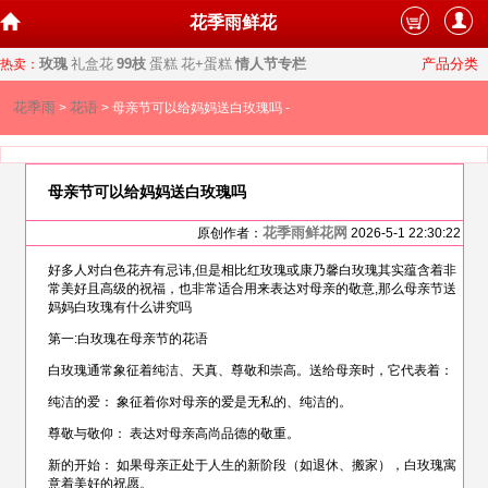
花季雨鲜花
玫瑰
礼盒花
99枝
蛋糕
花+蛋糕
情人节专栏
产品分类
热卖：
花季雨
花语
>
> 母亲节可以给妈妈送白玫瑰吗 -
母亲节可以给妈妈送白玫瑰吗
花季雨鲜花网
原创作者：
2026-5-1 22:30:22
好多人对白色花卉有忌讳,但是相比红玫瑰或康乃馨白玫瑰其实蕴含着非
常美好且高级的祝福，也非常适合用来表达对母亲的敬意,那么母亲节送
妈妈白玫瑰有什么讲究吗
第一:白玫瑰在母亲节的花语
白玫瑰通常象征着纯洁、天真、尊敬和崇高。送给母亲时，它代表着：
纯洁的爱： 象征着你对母亲的爱是无私的、纯洁的。
尊敬与敬仰： 表达对母亲高尚品德的敬重。
新的开始： 如果母亲正处于人生的新阶段（如退休、搬家），白玫瑰寓
意着美好的祝愿。