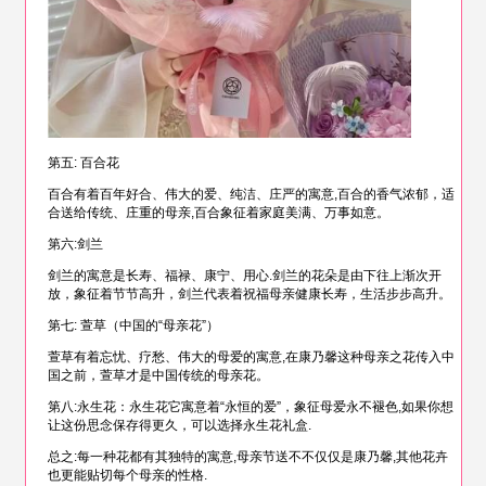
第五: 百合花
百合有着百年好合、伟大的爱、纯洁、庄严的寓意,百合的香气浓郁，适
合送给传统、庄重的母亲,百合象征着家庭美满、万事如意。
第六:剑兰
剑兰的寓意是长寿、福禄、康宁、用心.剑兰的花朵是由下往上渐次开
放，象征着节节高升，剑兰代表着祝福母亲健康长寿，生活步步高升。
第七: 萱草（中国的“母亲花”）
萱草有着忘忧、疗愁、伟大的母爱的寓意,在康乃馨这种母亲之花传入中
国之前，萱草才是中国传统的母亲花。
第八:永生花：永生花它寓意着“永恒的爱”，象征母爱永不褪色,如果你想
让这份思念保存得更久，可以选择永生花礼盒.
总之:每一种花都有其独特的寓意,母亲节送不不仅仅是康乃馨,其他花卉
也更能贴切每个母亲的性格.