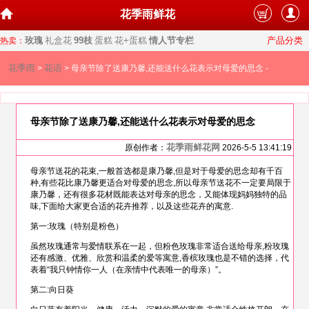
花季雨鲜花
玫瑰
礼盒花
99枝
蛋糕
花+蛋糕
情人节专栏
产品分类
热卖：
花季雨
花语
>
> 母亲节除了送康乃馨,还能送什么花表示对母爱的思念 -
母亲节除了送康乃馨,还能送什么花表示对母爱的思念
花季雨鲜花网
原创作者：
2026-5-5 13:41:19
母亲节送花的花束,一般首选都是康乃馨,但是对于母爱的思念却有千百
种,有些花比康乃馨更适合对母爱的思念,所以母亲节送花不一定要局限于
康乃馨，还有很多花材既能表达对母亲的思念，又能体现妈妈独特的品
味,下面给大家更合适的花卉推荐，以及这些花卉的寓意.
第一:玫瑰（特别是粉色）
虽然玫瑰通常与爱情联系在一起，但粉色玫瑰非常适合送给母亲,粉玫瑰
还有感激、优雅、欣赏和温柔的爱等寓意,香槟玫瑰也是不错的选择，代
表着“我只钟情你一人（在亲情中代表唯一的母亲）”。
第二:向日葵