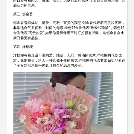
向日葵有着阳光、健康、活力、沉默的爱的寓意,非常适合性格开朗、充
满活力的母亲。
第三: 郁金香
郁金香有着体贴、博爱、高雅、富贵的寓意,郁金香代表着高贵和优雅，
非常适合气质优雅、时尚的母亲;粉色郁金香代表“热爱和珍惜”，紫色郁
金香代表“高贵的爱”,如果你觉得母亲平时打扮很有品味，送郁金香会比
康乃馨更有品位。
第四: 洋桔梗
洋桔梗有着真诚不变的爱、纯洁、无邪、感动的寓意,洋桔梗的花姿优
雅，花期较长，给人一种真诚不变的感觉,洋桔梗的花语非常贴切地表达
了子女对母亲那份纯真且持久的思念与爱意。