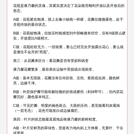
花苞是康乃馨的灵魂，其紧实度决定了花朵能否顺利开放以及开放后的
形态。
A级：花苞紧实饱满，摸上去像小核桃一样硬，花瓣仅微微露色，处于
含苞待放的最佳状态。
B级：花苞较饱满，但按压时能感觉到中部略微有些空，没有A级那么硬
实，开放度比A级稍大。
C级：花苞松软无力，一捏就瘪，要么已经完全开放露出花心，要么就
是僵住不会开的“死苞”。
第三：从花瓣来区分：看花瓣是否有受损和病变
康乃馨花瓣繁多，最容易在运输中受损或出现病变。
A级：基本无瑕疵，花瓣没有任何折痕、压伤、黄斑或虫洞，颜色鲜
亮，边缘干净。
B级：外层保护瓣可能有极轻微的折痕或擦伤（剥掉即可），但内层花
瓣完好，颜色基本纯正。
C级：可见烂瓣、明显的褐色斑点、大面积压伤，甚至能看到灰霉病
（一层毛毛），花色可能发白或边缘腐烂。
第四：叶片的状态能最直观地反映康乃馨的新鲜程度。
A级：叶片呈鲜亮的翠绿色，坚挺有力地向斜上方伸展，无黄叶、干尖
或黑斑。