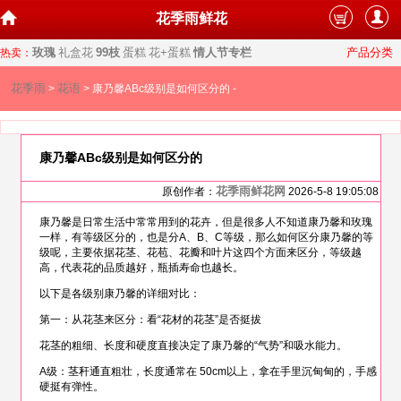
花季雨鲜花
玫瑰
礼盒花
99枝
蛋糕
花+蛋糕
情人节专栏
产品分类
热卖：
花季雨
花语
>
> 康乃馨ABc级别是如何区分的 -
康乃馨ABc级别是如何区分的
花季雨鲜花网
原创作者：
2026-5-8 19:05:08
康乃馨是日常生活中常常用到的花卉，但是很多人不知道康乃馨和玫瑰
一样，有等级区分的，也是分A、B、C等级，那么如何区分康乃馨的等
级呢，主要依据花茎、花苞、花瓣和叶片这四个方面来区分，等级越
高，代表花的品质越好，瓶插寿命也越长。
以下是各级别康乃馨的详细对比：
第一：从花茎来区分：看“花材的花茎”是否挺拔
花茎的粗细、长度和硬度直接决定了康乃馨的“气势”和吸水能力。
A级：茎秆通直粗壮，长度通常在 50cm以上，拿在手里沉甸甸的，手感
硬挺有弹性。