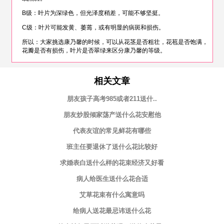
B级：叶片为深绿色，但光泽度稍差，可能不够坚挺。
C级：叶片可能发黄、萎蔫，或有明显的病斑和损伤。
所以：大家挑选康乃馨的时候，可以从花茎是否粗壮，花苞是否饱满，
花瓣是否有损伤，叶片是否翠绿来区分康乃馨的等级。
相关文章
朋友孩子高考985或者211送什..
朋友炒股倾家荡产送什么花安慰他
代表友谊的常见鲜花有哪些
班主任要退休了送什么花比较好
求婚表白送什么样的花束经济又好看
病人给医生送什么花合适
艾草花束有什么寓意吗
给病人送花最忌讳送什么花