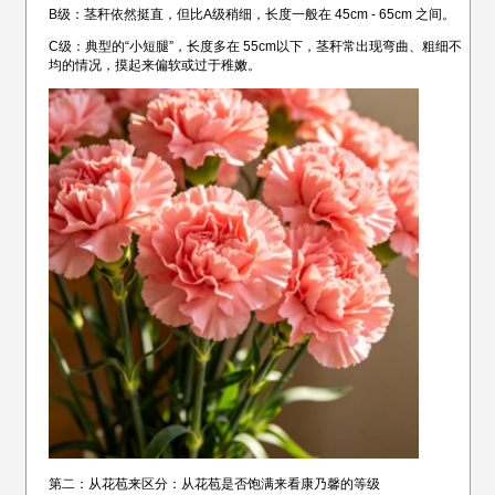
B级：茎秆依然挺直，但比A级稍细，长度一般在 45cm - 65cm 之间。
C级：典型的“小短腿”，长度多在 55cm以下，茎秆常出现弯曲、粗细不
均的情况，摸起来偏软或过于稚嫩。
第二：从花苞来区分：从花苞是否饱满来看康乃馨的等级