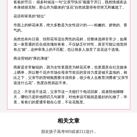
爸爸的节日： 很多时候连一句“父亲节快乐”都羞于开口，既然情感表达
本身就很克制，那么作为载体的“送花”自然就显得有些突兀和尴尬了。
花语和审美的“错位”
市面上的鲜花体系，绝大多数是为女性设计的——粉嫩的、娇艳的、香
气的。
虽然也有向日葵、扶郎花等适合男性的花材，但整体选择非常少，如果
送一束普通的百合或玫瑰给爸爸，不仅缺乏针对性，甚至可能让他觉得
有点“娘”，这种审美上的不匹配，也让很多人放弃了送花这个选项。
商业营销的“厚此薄彼”
商家是非常敏锐的，因为女性更愿意为鲜花买单，也更愿意在社交媒体
上晒单，所以整个花卉市场在母亲节前后的宣传力度是铺天盖地的，相
比之下，父亲节的营销氛围要冷清得多，很少有人去教育消费者“父亲节
该送什么花”，热度自然就起不来。
总之：不管送不送花，父亲节这一天能打个电话回家，或者陪他聊聊
天，哪怕只是听他唠叨几句家常，对他来说可能就是最好的礼物了，毕
竟，爸爸们的爱通常都在心里，不在花瓶里。
相关文章
朋友孩子高考985或者211送什..