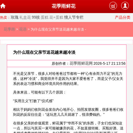
花季雨鲜花
玫瑰
礼盒花
99枝
蛋糕
花+蛋糕
情人节专栏
产品分类
热卖：
花季雨
花语
>
> 为什么现在父亲节送花越来越冷淡 -
为什么现在父亲节送花越来越冷淡
花季雨鲜花网
原创作者：
2026-5-17 21:13:56
不光是父亲节，很多人对给爸爸过节都有一种“心有余而力不足”的无力
感，这种“冷淡”，我觉得并不是因为大家不爱爸爸了，而是父子/父女关
系的表达习惯和商业环境共同作用的结果。
具体来说，可能有以下几个原因：
“实用主义”打败了“仪式感”
相比于妈妈们收到花会发自内心地开心、拍照发朋友圈，很多爸爸们收
到花的反应往往是：“这玩意儿几天就谢了，怪浪费钱的。”
在很多父亲的价值观里，鲜花属于“华而不实”的东西，子女们也深知这
一点，所以与其买一束可能被嫌弃的花，不如直接转账、买瓶好酒、送