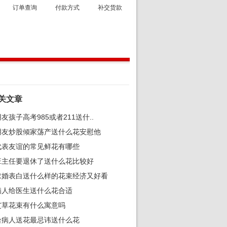
订单查询
付款方式
补交货款
关文章
友孩子高考985或者211送什..
朋友炒股倾家荡产送什么花安慰他
代表友谊的常见鲜花有哪些
班主任要退休了送什么花比较好
求婚表白送什么样的花束经济又好看
病人给医生送什么花合适
艾草花束有什么寓意吗
给病人送花最忌讳送什么花