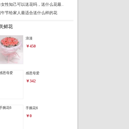
给女性知己可以送花吗，送什么花最..
端午节给家人最适合送什么样的花
关鲜花
浪漫
￥450
感恩母爱
￥342
手腕花6
￥0