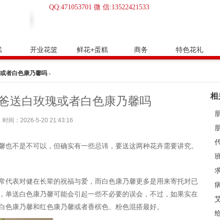
QQ:471053701 微 信:13522421533
糕
开业花篮
鲜花+蛋糕
商务
特色花礼
或者白色康乃馨吗 -
相
爸送白玫瑰或者白色康乃馨吗
朋
时间：2026-5-20 21:43:16
馨也不是不可以，但确实有一些忌讳，要送这两种花卉需要讲究。
常代表对健在长辈的祝福与爱，而白色康乃馨更多是用来寄托对已
，单送白色康乃馨可能会引起一些不必要的误会，不过，如果实在
白色康乃馨和红色康乃馨或者香槟色、粉色混搭最好。