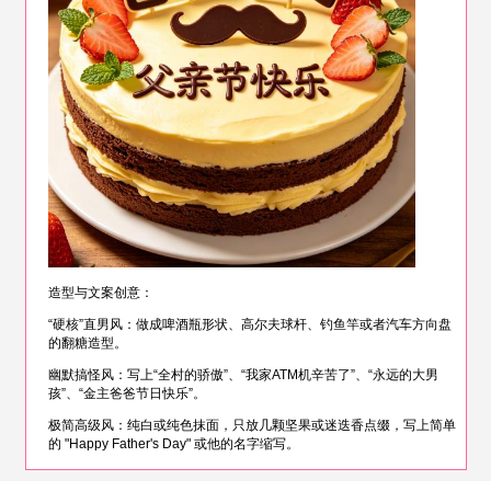
造型与文案创意：
“硬核”直男风：做成啤酒瓶形状、高尔夫球杆、钓鱼竿或者汽车方向盘
的翻糖造型。
幽默搞怪风：写上“全村的骄傲”、“我家ATM机辛苦了”、“永远的大男
孩”、“金主爸爸节日快乐”。
极简高级风：纯白或纯色抹面，只放几颗坚果或迷迭香点缀，写上简单
的 "Happy Father's Day" 或他的名字缩写。