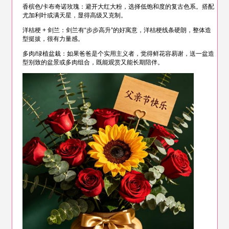
香槟色/卡布奇诺玫瑰：避开大红大粉，选择低饱和度的复古色系。搭配
尤加利叶或满天星，显得高级又克制。
洋桔梗 + 剑兰：剑兰有“步步高升”的好寓意，洋桔梗线条硬朗，整体造
型挺拔，很有力量感。
多肉/绿植盆栽：如果爸爸是个实用主义者，觉得鲜花容易谢，送一盆造
型别致的盆景或多肉组合，既能观赏又能长期陪伴。