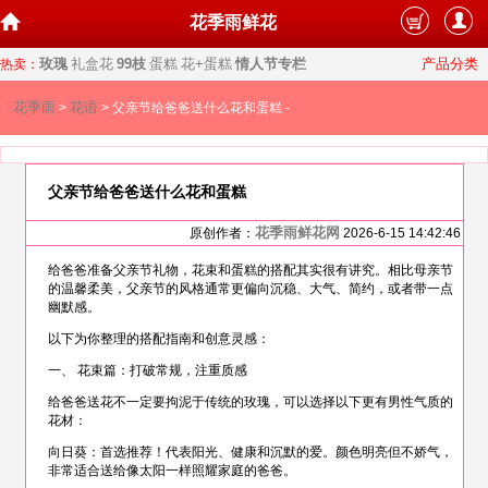
花季雨鲜花
玫瑰
礼盒花
99枝
蛋糕
花+蛋糕
情人节专栏
产品分类
热卖：
花季雨
花语
>
> 父亲节给爸爸送什么花和蛋糕 -
父亲节给爸爸送什么花和蛋糕
花季雨鲜花网
原创作者：
2026-6-15 14:42:46
给爸爸准备父亲节礼物，花束和蛋糕的搭配其实很有讲究。相比母亲节
的温馨柔美，父亲节的风格通常更偏向沉稳、大气、简约，或者带一点
幽默感。
以下为你整理的搭配指南和创意灵感：
一、 花束篇：打破常规，注重质感
给爸爸送花不一定要拘泥于传统的玫瑰，可以选择以下更有男性气质的
花材：
向日葵：首选推荐！代表阳光、健康和沉默的爱。颜色明亮但不娇气，
非常适合送给像太阳一样照耀家庭的爸爸。