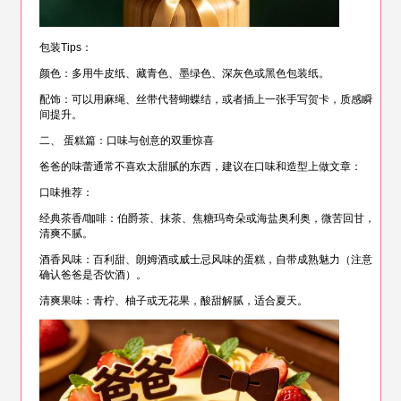
包装Tips：
颜色：多用牛皮纸、藏青色、墨绿色、深灰色或黑色包装纸。
配饰：可以用麻绳、丝带代替蝴蝶结，或者插上一张手写贺卡，质感瞬
间提升。
二、 蛋糕篇：口味与创意的双重惊喜
爸爸的味蕾通常不喜欢太甜腻的东西，建议在口味和造型上做文章：
口味推荐：
经典茶香/咖啡：伯爵茶、抹茶、焦糖玛奇朵或海盐奥利奥，微苦回甘，
清爽不腻。
酒香风味：百利甜、朗姆酒或威士忌风味的蛋糕，自带成熟魅力（注意
确认爸爸是否饮酒）。
清爽果味：青柠、柚子或无花果，酸甜解腻，适合夏天。