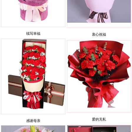
续写幸福
衷心祝福
爱的无私
感谢母亲