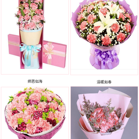
师恩似海
温暖如春