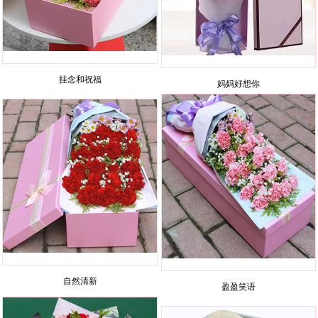
挂念和祝福
妈妈好想你
自然清新
盈盈笑语