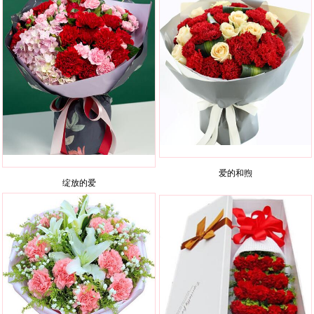
爱的和煦
绽放的爱