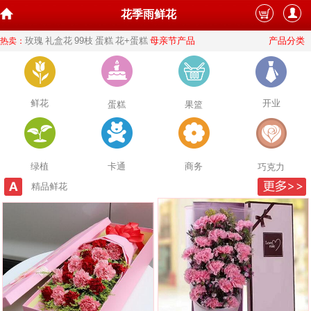
花季雨鲜花
玫瑰
礼盒花
99枝
蛋糕
花+蛋糕
母亲节产品
产品分类
热卖：
鲜花
开业
蛋糕
果篮
绿植
卡通
商务
巧克力
精品鲜花