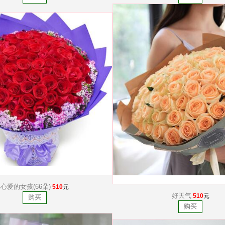
心爱的女孩(66朵)
510
元
好天气
510
元
购买
购买