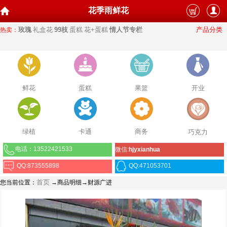
花季雨鲜花
玫瑰
礼盒花
99枝
蛋糕
花+蛋糕
情人节专栏
产品分类
热卖：
鲜花
蛋糕
果篮
开业
绿植
卡通
商务
巧克力
电话：13522421533
微信:
hjyxianhua
QQ:873555898
QQ:471053701
首页
您当前位置：
→商品明细→财源广进