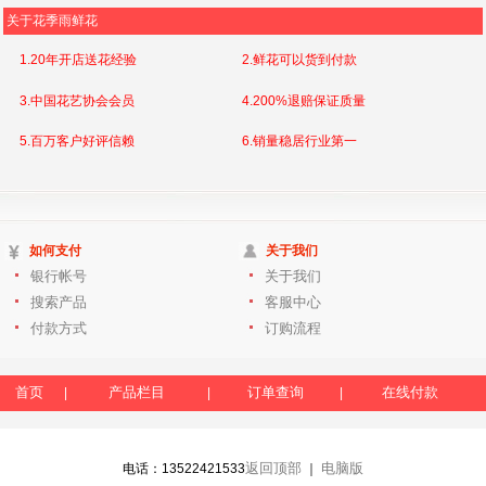
关于花季雨鲜花
1.20年开店送花经验
2.鲜花可以货到付款
3.中国花艺协会会员
4.200%退赔保证质量
5.百万客户好评信赖
6.销量稳居行业第一
如何支付
关于我们
银行帐号
关于我们
搜索产品
客服中心
付款方式
订购流程
首页
产品栏目
订单查询
在线付款
|
|
|
返回顶部
电脑版
电话：13522421533
｜