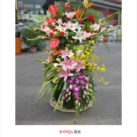
[
6488
]人喜欢