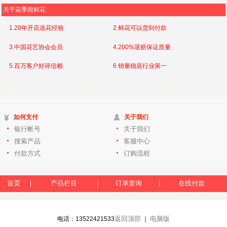
关于花季雨鲜花
1.20年开店送花经验
2.鲜花可以货到付款
3.中国花艺协会会员
4.200%退赔保证质量
5.百万客户好评信赖
6.销量稳居行业第一
如何支付
关于我们
银行帐号
关于我们
搜索产品
客服中心
付款方式
订购流程
首页
产品栏目
订单查询
在线付款
|
|
|
返回顶部
电脑版
电话：13522421533
｜