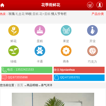
花季雨鲜花
玫瑰
礼盒花
99枝
蛋糕
花+蛋糕
情人节专栏
产品分类
热卖：
鲜花
蛋糕
果篮
开业
绿植
卡通
商务
巧克力
电话：13522421533
微信:
hjyxianhua
QQ:873555898
QQ:471053701
首页
您当前位置：
→商品明细→喜气洋洋