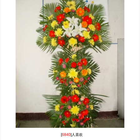
[
6840
]人喜欢