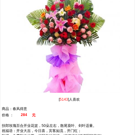
[
5143
]人喜欢
商品：春风得意
284
价格 ：
元
扶郎玫瑰百合开业花篮，50朵左右，散尾葵叶、剑叶适量。
祝福语：开业大吉，今日喜，宾客如流，开门红；