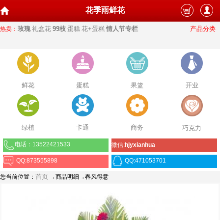
花季雨鲜花
玫瑰
礼盒花
99枝
蛋糕
花+蛋糕
情人节专栏
产品分类
热卖：
鲜花
蛋糕
果篮
开业
绿植
卡通
商务
巧克力
电话：13522421533
微信:
hjyxianhua
QQ:873555898
QQ:471053701
首页
您当前位置：
→商品明细→春风得意