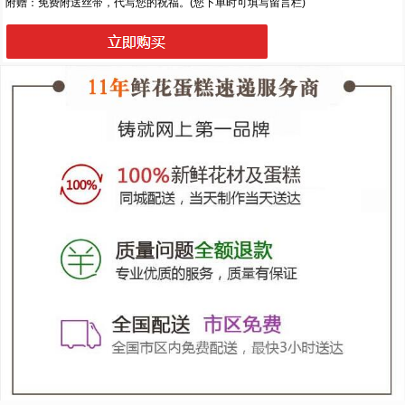
附赠：免费附送丝带，代写您的祝福。(您下单时可填写留言栏)