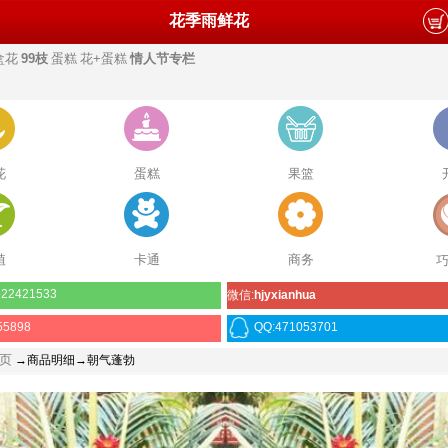
花季雨鲜花
盒花
99枝
蛋糕
花+蛋糕
情人节专栏
花
蛋糕
果篮
植
卡通
商务
22421533
微信:
hjyxianhua
55898
QQ:471053701
页
→商品明细→朝气蓬勃