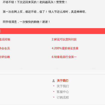
不错不错！下次还回来买的！老妈越高兴！赞赞赞！
第一次在网上买，都还不错，值了！ 情人节还么准时，真是棒棒嗒。
同学很满意，一次愉快的购物！谢谢！
花
店送花经验
2.鲜花可以货到付款
协会会员
4.200%退赔保证质量
好评信赖
6.销量稳居行业第一
关于我们
关于我们
客服中心
订购流程