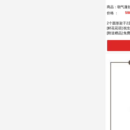
商品：朝气蓬
59
价格 ：
2个圆形架子2
[鲜花花语]:
[附送赠品]: