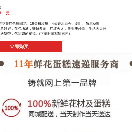
勃
8
元
层花篮红色扶郎花、19朵粉玫瑰、4朵香水百合、剑叶、散尾葵叶
祝生意好好，荷包满满，赚钱多多，红红火火，事业步步高，生活天天旺
免费送飘带，代写您的祝福。(下单时填写留言栏)