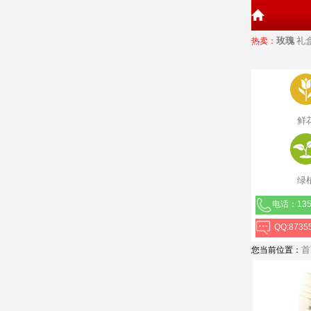
玫瑰
礼
热卖：
鲜
绿
电话：135
QQ:8735
首
您当前位置：