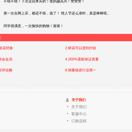
不错不错！下次还回来买的！老妈越高兴！赞赞赞！
第一次在网上买，都还不错，值了！ 情人节还么准时，真是棒棒嗒。
同学很满意，一次愉快的购物！谢谢！
花
店送花经验
2.鲜花可以货到付款
协会会员
4.200%退赔保证质量
好评信赖
6.销量稳居行业第一
关于我们
关于我们
客服中心
订购流程