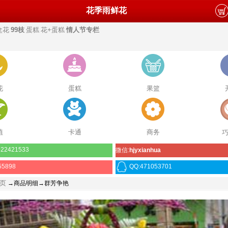
花季雨鲜花
盒花
99枝
蛋糕
花+蛋糕
情人节专栏
花
蛋糕
果篮
植
卡通
商务
22421533
微信:
hjyxianhua
55898
QQ:471053701
页
→商品明细→群芳争艳