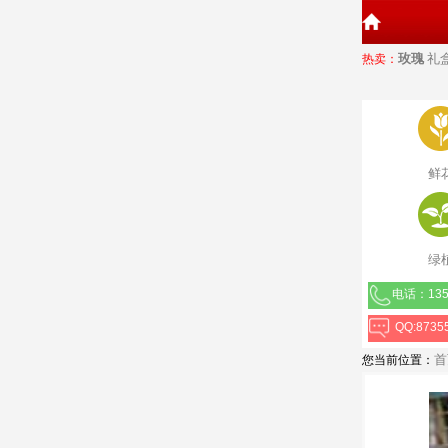
玫瑰
礼
热卖：
鲜
绿
电话：135
QQ:8735
首
您当前位置：