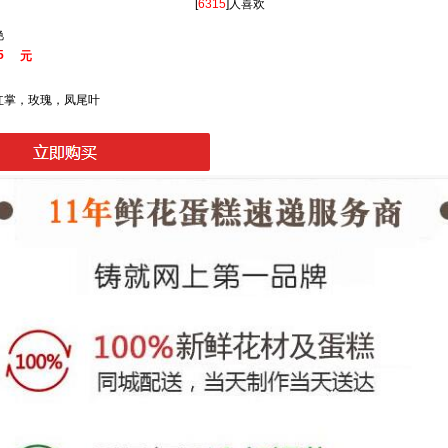
[
6315
]人喜欢
艳
5
元
红掌，玫瑰，凤尾叶