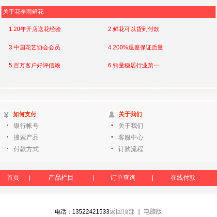
关于花季雨鲜花
1.20年开店送花经验
2.鲜花可以货到付款
3.中国花艺协会会员
4.200%退赔保证质量
5.百万客户好评信赖
6.销量稳居行业第一
如何支付
关于我们
银行帐号
关于我们
搜索产品
客服中心
付款方式
订购流程
首页
产品栏目
订单查询
在线付款
|
|
|
返回顶部
电脑版
电话：13522421533
｜