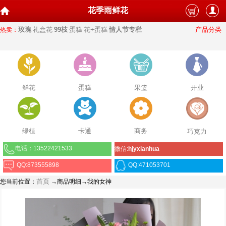
花季雨鲜花
玫瑰
礼盒花
99枝
蛋糕
花+蛋糕
情人节专栏
产品分类
热卖：
鲜花
蛋糕
果篮
开业
绿植
卡通
商务
巧克力
电话：13522421533
微信:
hjyxianhua
QQ:873555898
QQ:471053701
首页
您当前位置：
→商品明细→我的女神