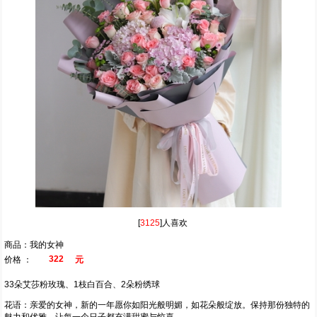
[
3125
]人喜欢
商品：我的女神
322
价格 ：
元
33朵艾莎粉玫瑰、1枝白百合、2朵粉绣球
花语：亲爱的女神，新的一年愿你如阳光般明媚，如花朵般绽放。保持那份独特的