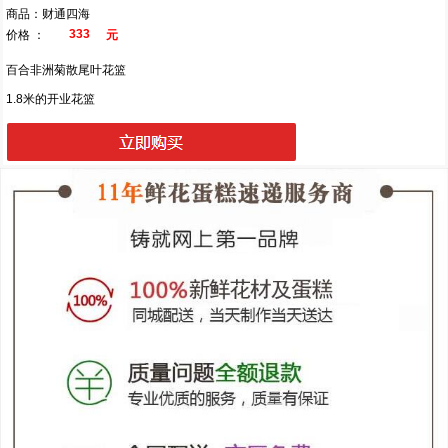
商品：财通四海
333
价格 ：
元
百合非洲菊散尾叶花篮
1.8米的开业花篮