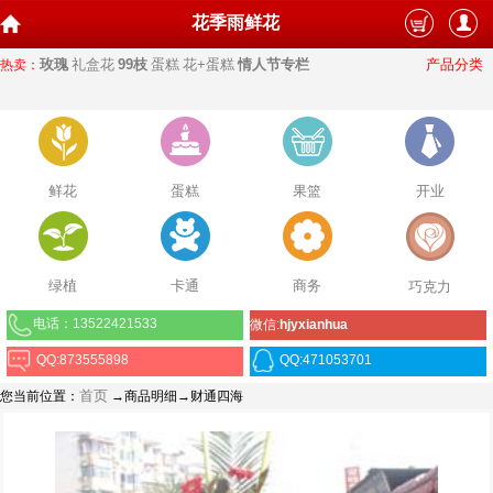
花季雨鲜花
玫瑰
礼盒花
99枝
蛋糕
花+蛋糕
情人节专栏
产品分类
热卖：
鲜花
蛋糕
果篮
开业
绿植
卡通
商务
巧克力
电话：13522421533
微信:
hjyxianhua
QQ:873555898
QQ:471053701
首页
您当前位置：
→商品明细→财通四海