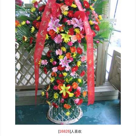
[
16826
]人喜欢