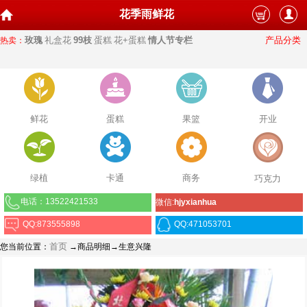
花季雨鲜花
玫瑰
礼盒花
99枝
蛋糕
花+蛋糕
情人节专栏
产品分类
热卖：
鲜花
蛋糕
果篮
开业
绿植
卡通
商务
巧克力
电话：13522421533
微信:
hjyxianhua
QQ:873555898
QQ:471053701
首页
您当前位置：
→商品明细→生意兴隆