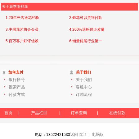
关于花季雨鲜花
1.20年开店送花经验
2.鲜花可以货到付款
3.中国花艺协会会员
4.200%退赔保证质量
5.百万客户好评信赖
6.销量稳居行业第一
如何支付
关于我们
银行帐号
关于我们
搜索产品
客服中心
付款方式
订购流程
首页
产品栏目
订单查询
在线付款
|
|
|
返回顶部
电脑版
电话：13522421533
｜