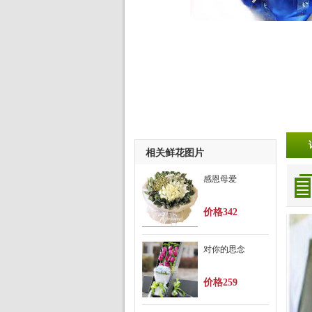
相关鲜花图片
感恩母爱
价格342
对你的思念
价格259