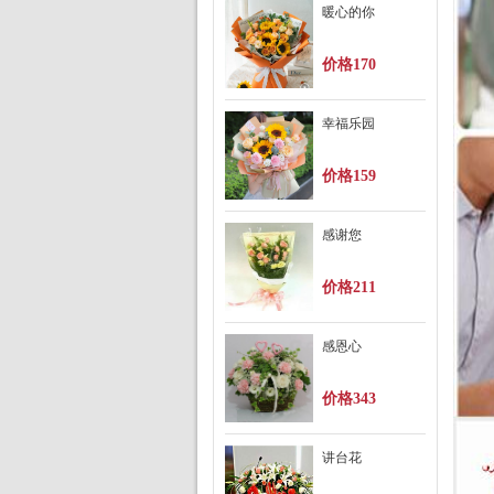
暖心的你
价格170
幸福乐园
价格159
感谢您
价格211
感恩心
价格343
讲台花