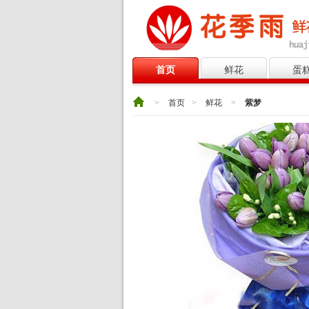
首页
鲜花
蛋
>
首页
>
鲜花
>
紫梦