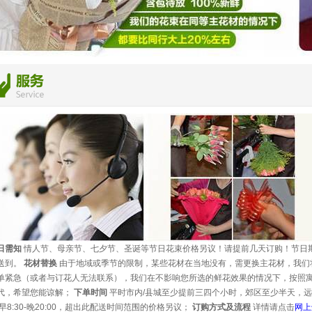
日需知
情人节、母亲节、七夕节、圣诞等节日花束价格另议！请提前几天订购！节日
送到。
花材替换
由于地域或季节的限制，某些花材在当地没有，需更换主花材，我们
单紧急（或者与订花人无法联系），我们在不影响您所选的鲜花效果的情况下，按照
代，希望您能谅解；
下单时间
平时市内/县城至少提前三四个小时，郊区至少半天，远
早8:30-晚20:00，超出此配送时间范围的价格另议；
订购方式及流程
详情请点击
网上