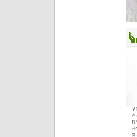
节
点
订
替
间