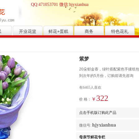
QQ:471053701 微信:hjyxianhua
糕
开业花篮
鲜花+蛋糕
商务
特色花礼
紫梦
20朵郁金香，绿叶搭配紫色手揉纸包
到次年的5月份，订购前请先咨询
有6465人喜欢
322
￥
价 格：
点击手机版订购此产品
hjyxianhua
微信号:
母亲节鲜花专栏