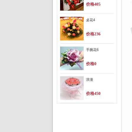
价格405
桌花4
价格236
手腕花6
价格0
浪漫
价格450